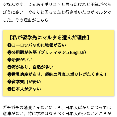
空なんです。じゃあイギリス？と思ったけれど予算がべら
ぼうに高い。ぐるりと回ってふと行き着いたのが
マルタ
で
した。その理由がこちら。
【私が留学先にマルタを選んだ理由】
❶ヨーロッパなのに物価が安い
❷公用語が英語（ブリティッシュEnglish）
❸治安がいい
❹海があり、自然が多い
❺世界遺産があり、趣味の写真スポットがたくさん！
❻留学費用が安い
❼日本人が少ない
ガチガチの勉強じゃないにしろ、日本人ばかりに会っては
意味がない。特に学校はなるべく日本人の少ないところが