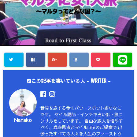
この記事を書いている人 -
-
WRITER
世界を旅する歩くパワースポット@ななこ
です。 マイル講師・インチキ占い師・旅コ
Nanako
ンサルをしています。 自由な旅人を増やす
べく、成幸思考とマイルLifeのご提案で 出
会ったすべての人々を人生のファーストク