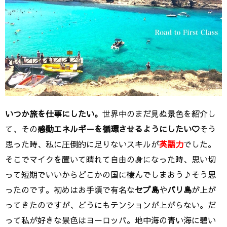
いつか旅を仕事にしたい。
世界中のまだ見ぬ景色を紹介し
て、その
感動エネルギーを循環させるようにしたい♡
そう
思った時、私に圧倒的に足りないスキルが
英語力
でした。
そこでマイクを置いて晴れて自由の身になった時、思い切
って短期でいいからどこかの国に棲んでしまおう♪そう思
ったのです。初めはお手頃で有名な
セブ島
や
バリ島
が上が
ってきたのですが、どうにもテンションが上がらない。だ
って私が好きな景色はヨーロッパ。地中海の青い海に碧い