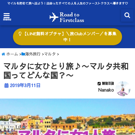
マイルを貯めて旅へ出よう！出会ったすべての人を人生のファーストクラスへ導きます♡
menu
【LINE無料オプチャ】＼旅Clubメンバー／を募集
中！
ホーム
>
海外旅行
>
マルタ
>
マルタに女ひとり旅♪〜マルタ共和
国ってどんな国？〜
WRITER
2019年3月11日
Nanako