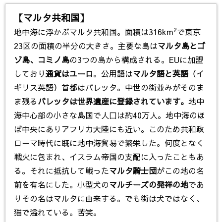
【マルタ共和国】
2
地中海に浮かぶマルタ共和国。面積は316km
で東京
23区の面積の半分の大きさ。主要な島は
マルタ島とゴ
ゾ島、コミノ島
の3つの島から構成される。EUに加盟
しており
通貨はユーロ
。公用語は
マルタ語と英語
（イ
ギリス英語）首都はバレッタ。中世の街並みがそのま
ま残る
バレッタは世界遺産に登録されています。
地中
海中心部の小さな島国で人口は約40万人。地中海のほ
ぼ中央にありアフリカ大陸にも近い。このため共和政
ローマ時代に既に地中海貿易で繁栄した。何度となく
戦火に包まれ、イスラム帝国の支配に入ったこともあ
る。それに抵抗して戦った
マルタ騎士団
がこの地の名
前を有名にした。小型犬の
マルチーズの発祥の地
であ
りその名はマルタに由来する。でも街は犬ではなく、
猫で溢れている。苦笑。