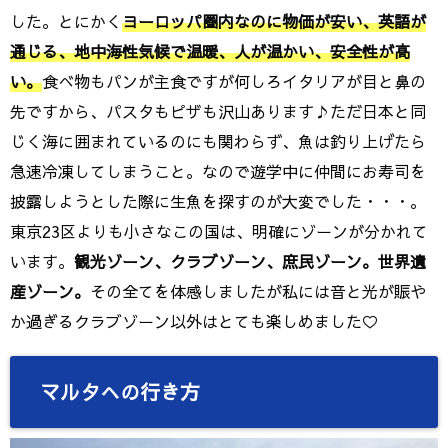
した。とにかく
ヨーロッパ圏内なのに物価が安い、英語が
通じる、地中海性気候で温暖、人が温かい、安全性が高
い。
食べ物もパンが主食ですが何しろイタリアが目と鼻の
先ですから、パスタもピザも沢山あります♪ただ日本と同
じく海に囲まれているのにも関わらず、魚は釣り上げたら
急速冷凍してしまうこと。なので遊学中に仲間にお寿司を
披露しようとした際に生魚を探すのが大変でした・・・。
東京23区よりも小さなこの国は、明確にゾーンが分かれて
います。
観光ゾーン、クラブゾーン、庶民ゾーン。世界遺
産ゾーン。
その全てを体感しましたが私には音と光が賑や
か過ぎるクラブゾーン以外はとても楽しめました♡
マルタへの行き方