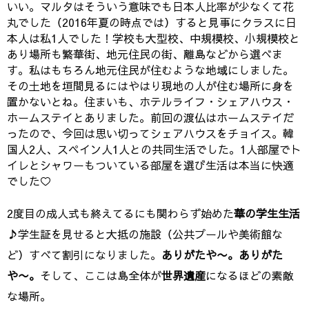
いい。マルタはそういう意味でも日本人比率が少なくて花
丸でした（2016年夏の時点では）すると見事にクラスに日
本人は私1人でした！学校も大型校、中規模校、小規模校と
あり場所も繁華街、地元住民の街、離島などから選べま
す。私はもちろん地元住民が住むような地域にしました。
その土地を垣間見るにはやはり現地の人が住む場所に身を
置かないとね。住まいも、ホテルライフ・シェアハウス・
ホームステイとありました。前回の渡仏はホームステイだ
ったので、今回は思い切ってシェアハウスをチョイス。韓
国人2人、スペイン人1人との共同生活でした。1人部屋でト
イレとシャワーもついている部屋を選び生活は本当に快適
でした♡
2度目の成人式も終えてるにも関わらず始めた
華の学生生活
♪
学生証を見せると大抵の施設（公共プールや美術館な
ど）すべて割引になりました。
ありがたや〜。
ありがた
や〜。
そして、ここは島全体が
世界遺産
になるほどの素敵
な場所。