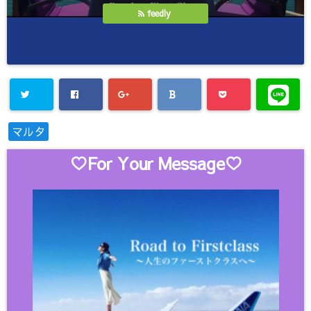
feedly
マルタ
♡For Your Message♡