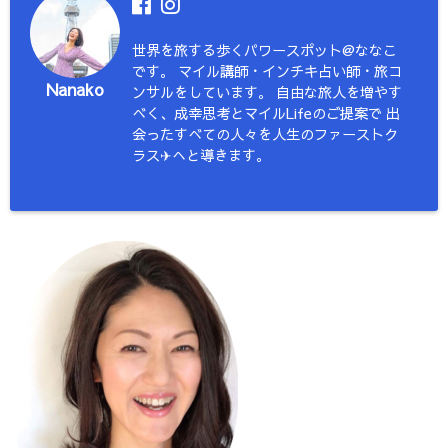
世界を旅する歩くパワースポット@ななこ
です。 マイル講師・インチキ占い師・旅コ
Nanako
ンサルをしています。 自由な旅人を増やす
べく、成幸思考とマイルLifeのご提案で 出
会ったすべての人々を人生のファーストク
ラス✈︎へと導きます。