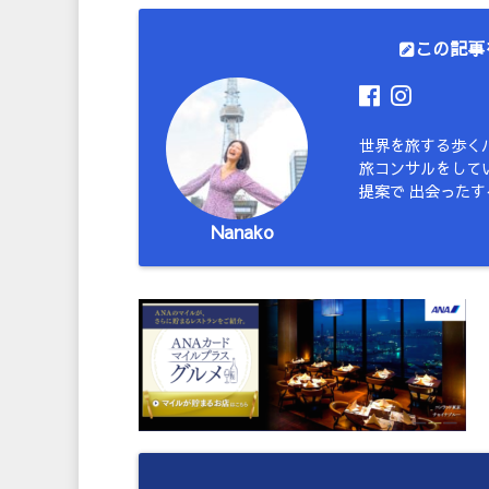
この記事
世界を旅する歩く
旅コンサルをしてい
提案で 出会った
Nanako