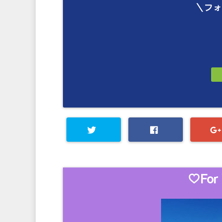
＼フォ
♡For 