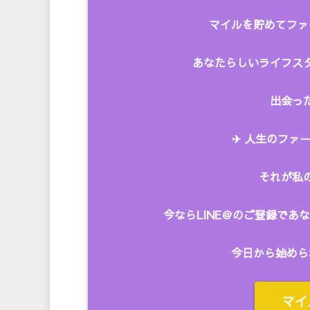
マイルを貯めてファ
あなたらしいライフス
出会った
✈︎ 人生のファー
それが私
今ならLINE＠のご登録で
今日から始めら
マイ