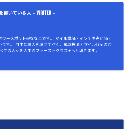
を書いている人 -
-
WRITER
パワースポット@ななこです。 マイル講師・インチキ占い師・
ます。 自由な旅人を増やすべく、成幸思考とマイルLifeのご
すべての人々を人生のファーストクラス✈︎へと導きます。