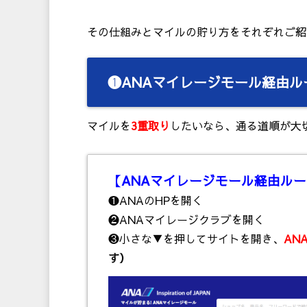
その仕組みとマイルの貯り方をそれぞれご紹
❶ANAマイレージモール経由ル
マイルを
3重取り
したいなら、通る道順が大
【ANAマイレージモール経由ル
❶ANAのHPを開く
❷ANAマイレージクラブを開く
❸小さな▼を押してサイトを開き、
AN
す）