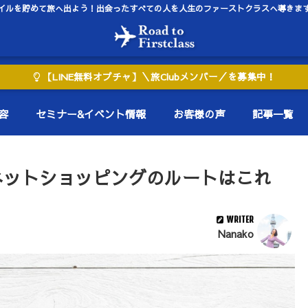
イルを貯めて旅へ出よう！出会ったすべての人を人生のファーストクラスへ導きま
【LINE無料オプチャ】＼旅Clubメンバー／を募集中！
容
セミナー&イベント情報
お客様の声
記事一覧
ネットショッピングのルートはこれ
WRITER
Nanako