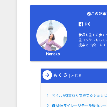
この記事
世界を旅する歩く
旅コンサルをしてい
提案で 出会った
Nanako
もくじ
[
]
とじる
1
マイルが3重取りで貯まるショッピ
2
❶ANAマイレージモール経由ルー