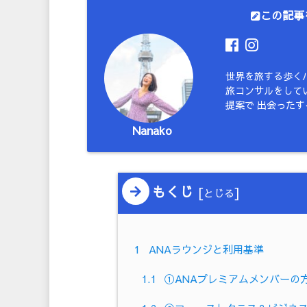
この記事
世界を旅する歩く
旅コンサルをしてい
提案で 出会った
Nanako
もくじ
[
]
とじる
1
ANAラウンジと利用基準
1.1
①ANAプレミアムメンバーの