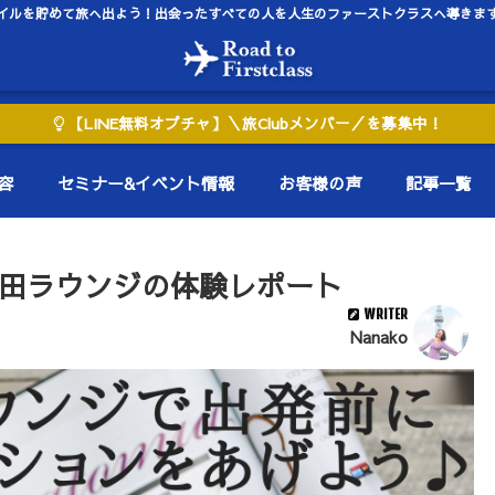
イルを貯めて旅へ出よう！出会ったすべての人を人生のファーストクラスへ導きま
【LINE無料オプチャ】＼旅Clubメンバー／を募集中！
容
セミナー&イベント情報
お客様の声
記事一覧
成田ラウンジの体験レポート
WRITER
Nanako