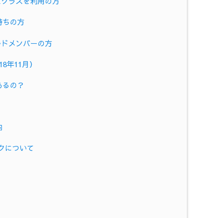
スクラスを利用の方
持ちの方
ルドメンバーの方
8年11月）
あるの？
内
クについて