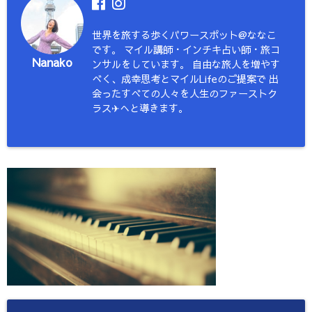
世界を旅する歩くパワースポット@ななこ
です。 マイル講師・インチキ占い師・旅コ
Nanako
ンサルをしています。 自由な旅人を増やす
べく、成幸思考とマイルLifeのご提案で 出
会ったすべての人々を人生のファーストク
ラス✈︎へと導きます。