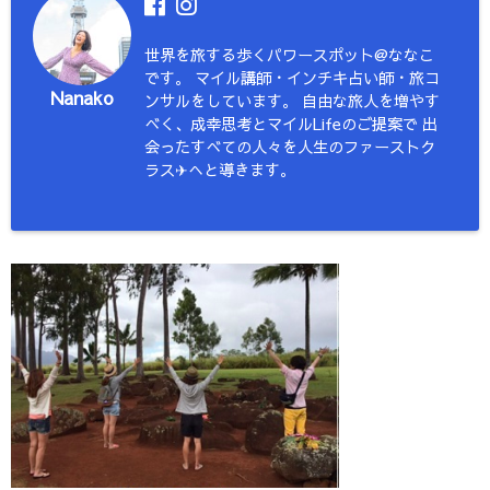
世界を旅する歩くパワースポット@ななこ
です。 マイル講師・インチキ占い師・旅コ
Nanako
ンサルをしています。 自由な旅人を増やす
べく、成幸思考とマイルLifeのご提案で 出
会ったすべての人々を人生のファーストク
ラス✈︎へと導きます。