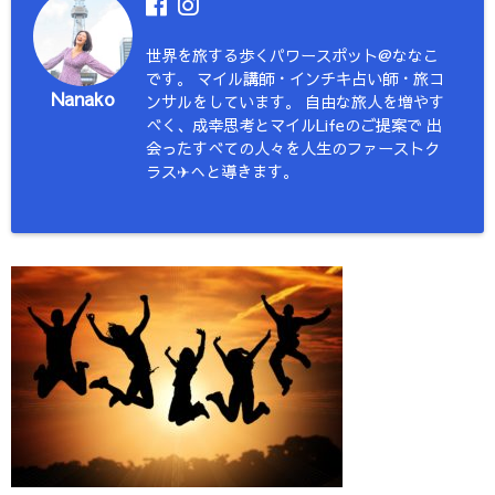
世界を旅する歩くパワースポット@ななこ
です。 マイル講師・インチキ占い師・旅コ
Nanako
ンサルをしています。 自由な旅人を増やす
べく、成幸思考とマイルLifeのご提案で 出
会ったすべての人々を人生のファーストク
ラス✈︎へと導きます。