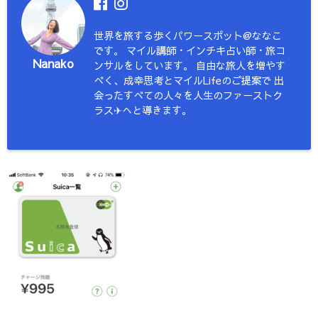
世界を旅する歩くパワースポット@ななこ
です。 マイル講師・インチキ占い師・旅コ
Nanako
ンサルをしています。 自由な旅人を増やす
べく、成幸思考とマイルLifeのご提案で 出
会ったすべての人々を人生のファーストク
ラス✈︎へと導きます。