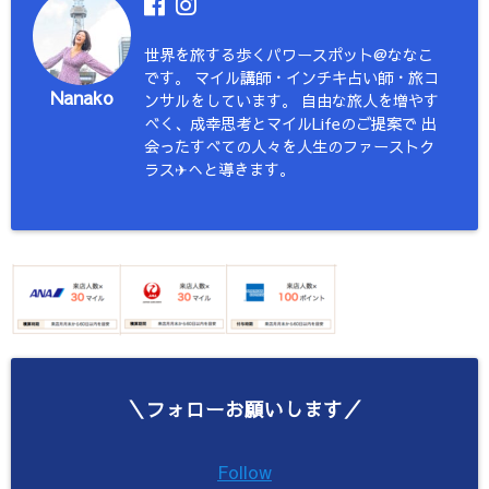
世界を旅する歩くパワースポット@ななこ
です。 マイル講師・インチキ占い師・旅コ
Nanako
ンサルをしています。 自由な旅人を増やす
べく、成幸思考とマイルLifeのご提案で 出
会ったすべての人々を人生のファーストク
ラス✈︎へと導きます。
＼フォローお願いします／
Follow