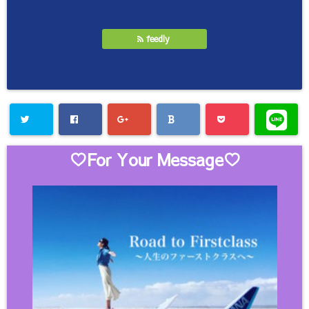
feedly
♡For Your Message♡