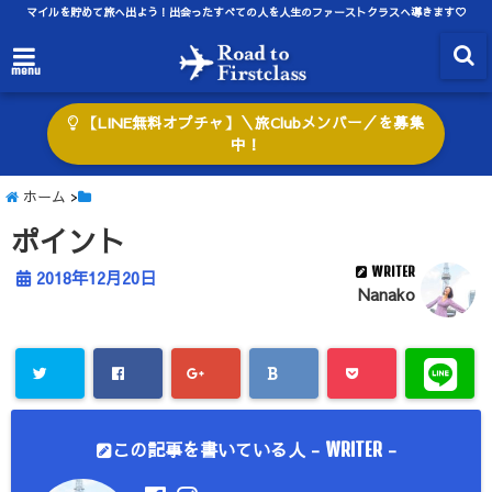
マイルを貯めて旅へ出よう！出会ったすべての人を人生のファーストクラスへ導きます♡
menu
【LINE無料オプチャ】＼旅Clubメンバー／を募集
中！
ホーム
>
ポイント
WRITER
2018年12月20日
Nanako
この記事を書いている人 -
-
WRITER