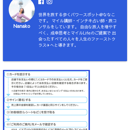
世界を旅する歩くパワースポット@ななこ
です。 マイル講師・インチキ占い師・旅コ
Nanako
ンサルをしています。 自由な旅人を増やす
べく、成幸思考とマイルLifeのご提案で 出
会ったすべての人々を人生のファーストク
ラス✈︎へと導きます。