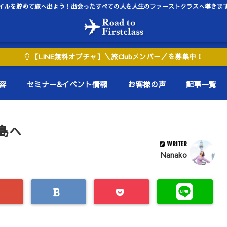
イルを貯めて旅へ出よう！出会ったすべての人を人生のファーストクラスへ導きま
【LINE無料オプチャ】＼旅Clubメンバー／を募集中！
容
セミナー&イベント情報
お客様の声
記事一覧
島へ
WRITER
Nanako