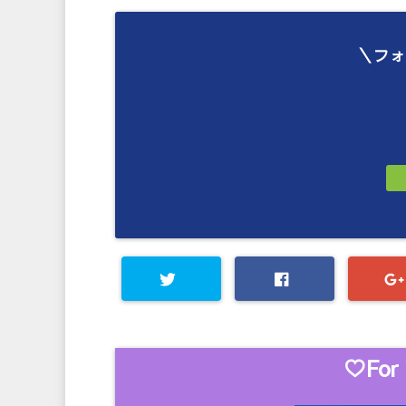
＼フォ
♡For 