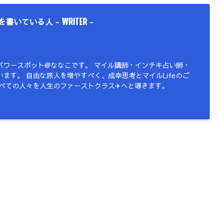
を書いている人 -
-
WRITER
パワースポット@ななこです。 マイル講師・インチキ占い師・
ます。 自由な旅人を増やすべく、成幸思考とマイルLifeのご
すべての人々を人生のファーストクラス✈︎へと導きます。