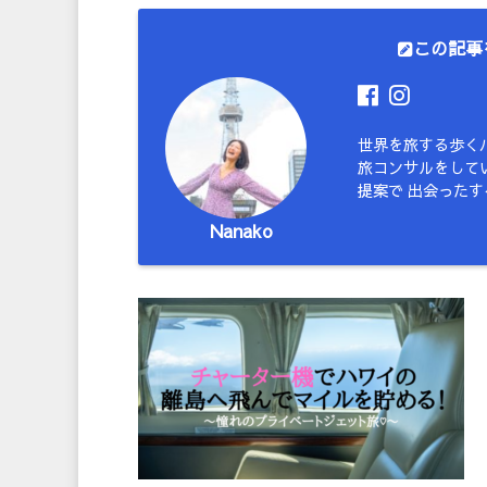
この記事
世界を旅する歩く
旅コンサルをしてい
提案で 出会った
Nanako