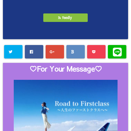
feedly
♡For Your Message♡