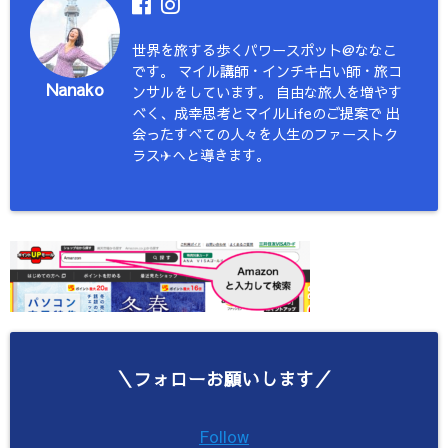
世界を旅する歩くパワースポット@ななこ
です。 マイル講師・インチキ占い師・旅コ
Nanako
ンサルをしています。 自由な旅人を増やす
べく、成幸思考とマイルLifeのご提案で 出
会ったすべての人々を人生のファーストク
ラス✈︎へと導きます。
＼フォローお願いします／
Follow