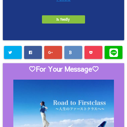
feedly
♡For Your Message♡