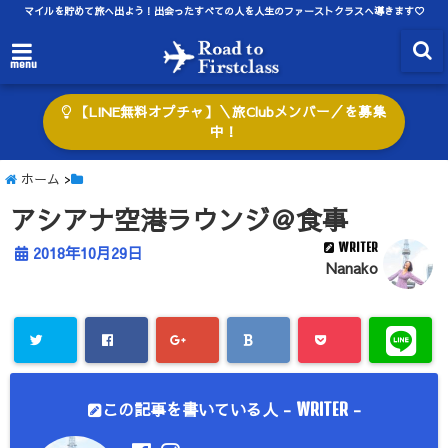
マイルを貯めて旅へ出よう！出会ったすべての人を人生のファーストクラスへ導きます♡
menu
【LINE無料オプチャ】＼旅Clubメンバー／を募集
中！
ホーム
>
アシアナ空港ラウンジ＠食事
WRITER
2018年10月29日
Nanako
この記事を書いている人 -
-
WRITER