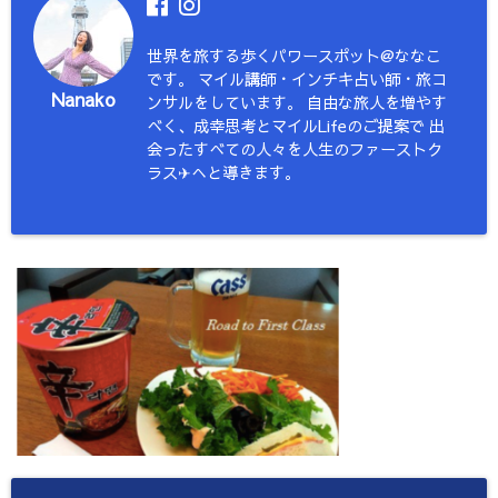
世界を旅する歩くパワースポット@ななこ
です。 マイル講師・インチキ占い師・旅コ
Nanako
ンサルをしています。 自由な旅人を増やす
べく、成幸思考とマイルLifeのご提案で 出
会ったすべての人々を人生のファーストク
ラス✈︎へと導きます。