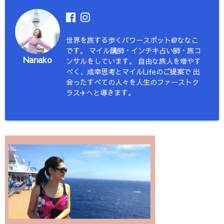
世界を旅する歩くパワースポット@ななこ
です。 マイル講師・インチキ占い師・旅コ
Nanako
ンサルをしています。 自由な旅人を増やす
べく、成幸思考とマイルLifeのご提案で 出
会ったすべての人々を人生のファーストク
ラス✈︎へと導きます。