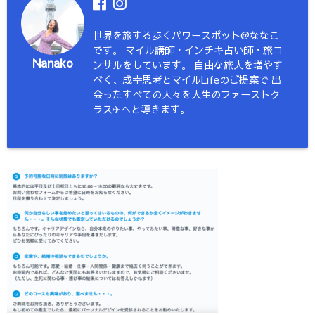
世界を旅する歩くパワースポット@ななこ
です。 マイル講師・インチキ占い師・旅コ
Nanako
ンサルをしています。 自由な旅人を増やす
べく、成幸思考とマイルLifeのご提案で 出
会ったすべての人々を人生のファーストク
ラス✈︎へと導きます。