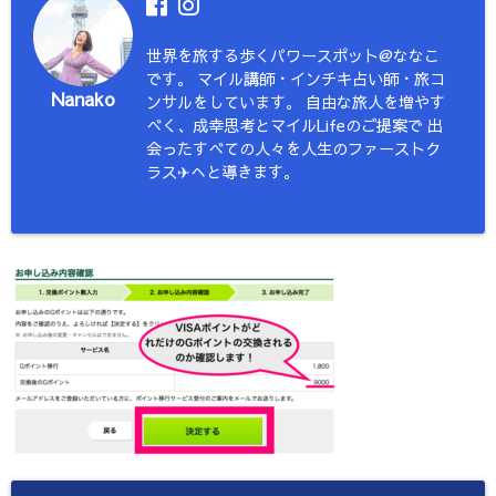
世界を旅する歩くパワースポット@ななこ
です。 マイル講師・インチキ占い師・旅コ
Nanako
ンサルをしています。 自由な旅人を増やす
べく、成幸思考とマイルLifeのご提案で 出
会ったすべての人々を人生のファーストク
ラス✈︎へと導きます。