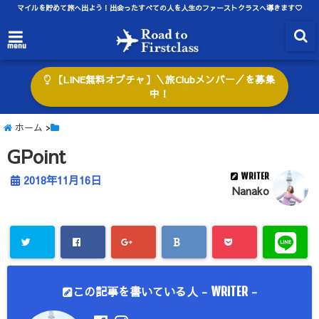
マイルを貯めて旅へ出よう！出会ったすべての人を人生のファーストクラスへ導きます♡
menu
【LINE無料オプチャ】＼旅Clubメンバー／を募集
中！
ホーム
>
GPoint
WRITER
2018年11月16日
Nanako
この記事を書いている人 -
-
WRITER