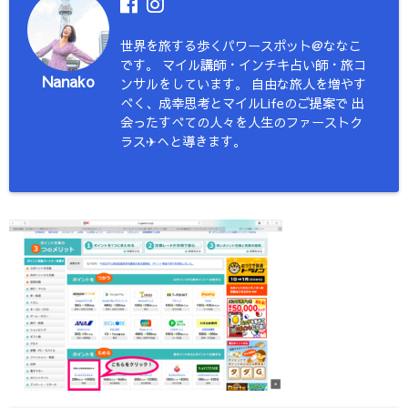
世界を旅する歩くパワースポット@ななこ
です。 マイル講師・インチキ占い師・旅コ
Nanako
ンサルをしています。 自由な旅人を増やす
べく、成幸思考とマイルLifeのご提案で 出
会ったすべての人々を人生のファーストク
ラス✈︎へと導きます。