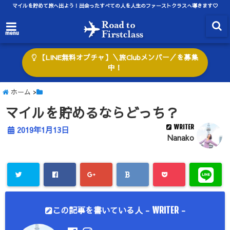
マイルを貯めて旅へ出よう！出会ったすべての人を人生のファーストクラスへ導きます♡
menu
【LINE無料オプチャ】＼旅Clubメンバー／を募集
中！
ホーム
>
マイルを貯めるならどっち？
WRITER
2019年1月13日
Nanako
この記事を書いている人 -
-
WRITER