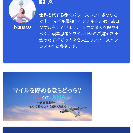
世界を旅する歩くパワースポット@ななこ
です。 マイル講師・インチキ占い師・旅コ
Nanako
ンサルをしています。 自由な旅人を増やす
べく、成幸思考とマイルLifeのご提案で 出
会ったすべての人々を人生のファーストク
ラス✈︎へと導きます。