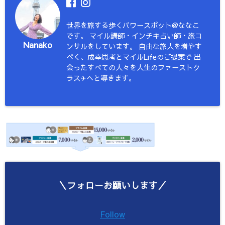
世界を旅する歩くパワースポット@ななこ
です。 マイル講師・インチキ占い師・旅コ
Nanako
ンサルをしています。 自由な旅人を増やす
べく、成幸思考とマイルLifeのご提案で 出
会ったすべての人々を人生のファーストク
ラス✈︎へと導きます。
＼フォローお願いします／
Follow