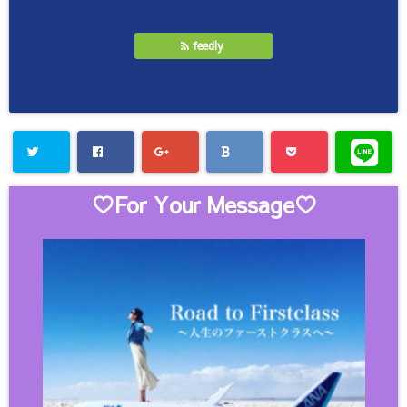
feedly
♡For Your Message♡