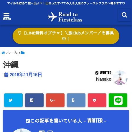
マイルを貯めて旅へ出よう！出会ったすべての人を人生のファーストクラスへ導きます♡
menu
【LINE無料オプチャ】＼旅Clubメンバー／を募集
中！
ホーム
>
沖縄
WRITER
2018年11月16日
Nanako
この記事を書いている人 -
-
WRITER