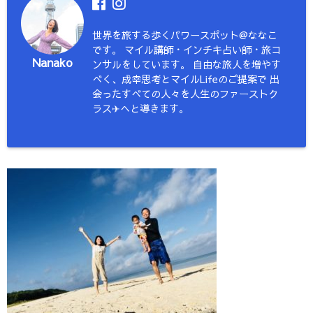
世界を旅する歩くパワースポット@ななこ
です。 マイル講師・インチキ占い師・旅コ
Nanako
ンサルをしています。 自由な旅人を増やす
べく、成幸思考とマイルLifeのご提案で 出
会ったすべての人々を人生のファーストク
ラス✈︎へと導きます。