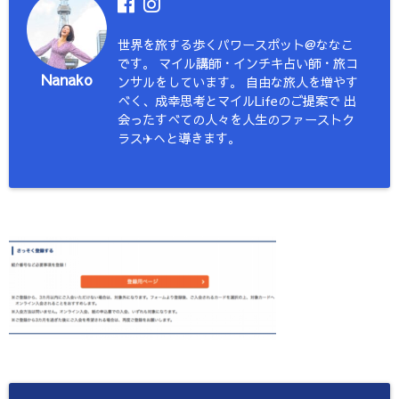
世界を旅する歩くパワースポット@ななこ
です。 マイル講師・インチキ占い師・旅コ
Nanako
ンサルをしています。 自由な旅人を増やす
べく、成幸思考とマイルLifeのご提案で 出
会ったすべての人々を人生のファーストク
ラス✈︎へと導きます。