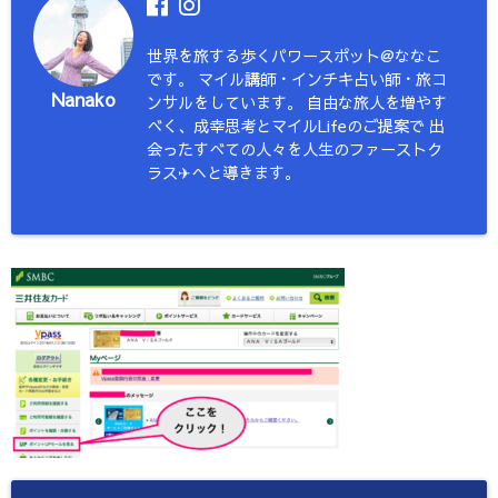
世界を旅する歩くパワースポット@ななこ
です。 マイル講師・インチキ占い師・旅コ
Nanako
ンサルをしています。 自由な旅人を増やす
べく、成幸思考とマイルLifeのご提案で 出
会ったすべての人々を人生のファーストク
ラス✈︎へと導きます。