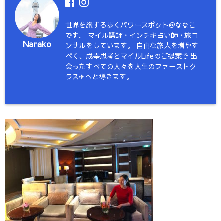
世界を旅する歩くパワースポット@ななこ
です。 マイル講師・インチキ占い師・旅コ
Nanako
ンサルをしています。 自由な旅人を増やす
べく、成幸思考とマイルLifeのご提案で 出
会ったすべての人々を人生のファーストク
ラス✈︎へと導きます。