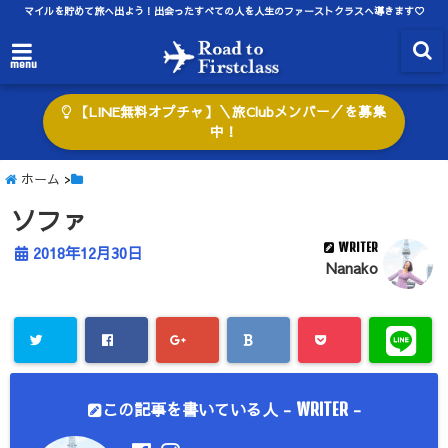
マイルを貯めて旅へ出よう！出会ったすべての人を人生のファーストクラスへ導きます♡
menu
【LINE無料オプチャ】＼旅Clubメンバー／を募集
中！
ホーム
>
ソファ
WRITER
2018年12月30日
Nanako
この記事を書いている人 -
-
WRITER