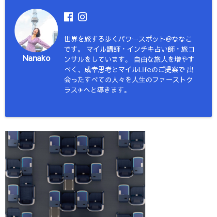
世界を旅する歩くパワースポット@ななこ
です。 マイル講師・インチキ占い師・旅コ
Nanako
ンサルをしています。 自由な旅人を増やす
べく、成幸思考とマイルLifeのご提案で 出
会ったすべての人々を人生のファーストク
ラス✈︎へと導きます。