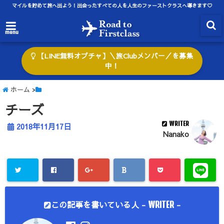
マイルを貯めて旅へ出よう！出会ったすべての人を人生のファーストクラスへ導きます♡
menu
【LINE無料オプチャ】＼旅Clubメンバー／を募集
中！
ホーム
>
チーズ
WRITER
2018年11月17日
Nanako
この記事を書いている人 -
-
WRITER