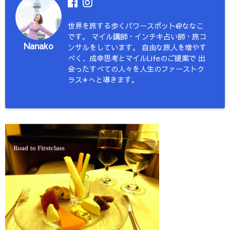
世界を旅する歩くパワースポット@ななこ
です。 マイル講師・インチキ占い師・旅コ
Nanako
ンサルをしています。 自由な旅人を増やす
べく、成幸思考とマイルLifeのご提案で 出
会ったすべての人々を人生のファーストク
ラス✈︎へと導きます。