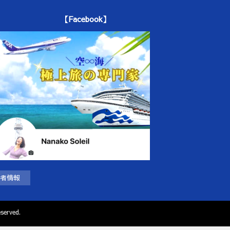
【Facebook】
者情報
served.