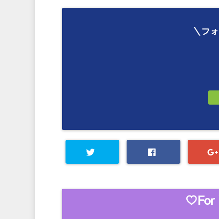
＼フォ
♡For 