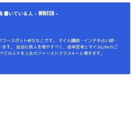
を書いている人 -
-
WRITER
パワースポット@ななこです。 マイル講師・インチキ占い師・
ます。 自由な旅人を増やすべく、成幸思考とマイルLifeのご
すべての人々を人生のファーストクラス✈︎へと導きます。