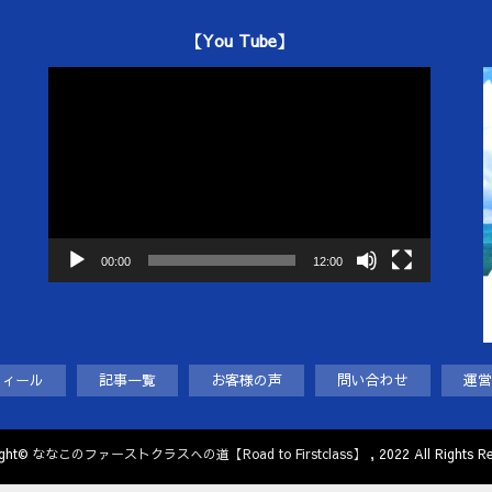
【You Tube】
動
画
プ
レ
ー
ヤ
ー
00:00
12:00
フィール
記事一覧
お客様の声
問い合わせ
運営
ight©
ななこのファーストクラスへの道【Road to Firstclass】
, 2022 All Rights Re