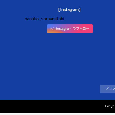
【Instagram】
nanako_soraumitabi
Instagram でフォロー
プロ
Copyr