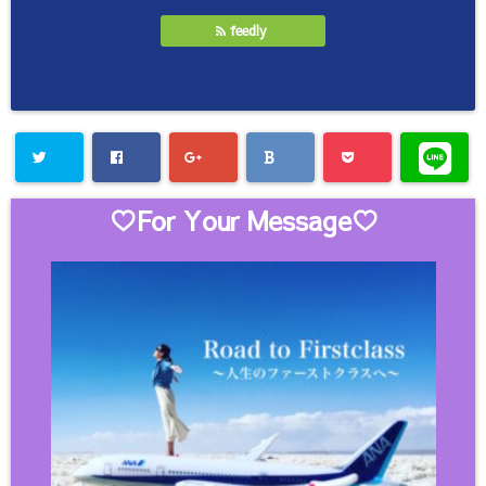
feedly
♡For Your Message♡