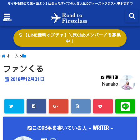
マイルを貯めて旅へ出よう！出会ったすべての人を人生のファーストクラスへ導きます♡
menu
【LINE無料オプチャ】＼旅Clubメンバー／を募集
中！
ホーム
>
ファンくる
WRITER
2018年12月31日
Nanako
この記事を書いている人 -
-
WRITER