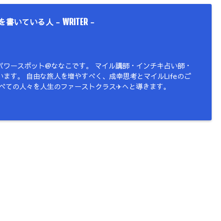
を書いている人 -
-
WRITER
パワースポット@ななこです。 マイル講師・インチキ占い師・
ます。 自由な旅人を増やすべく、成幸思考とマイルLifeのご
すべての人々を人生のファーストクラス✈︎へと導きます。