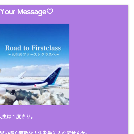
Your Message♡
人生は１度きり。
思い描く
素敵な人生を手に入れませんか。