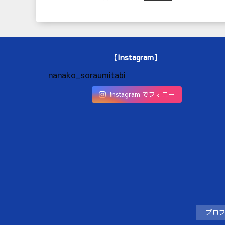
【Instagram】
nanako_soraumitabi
Instagram でフォロー
プロ