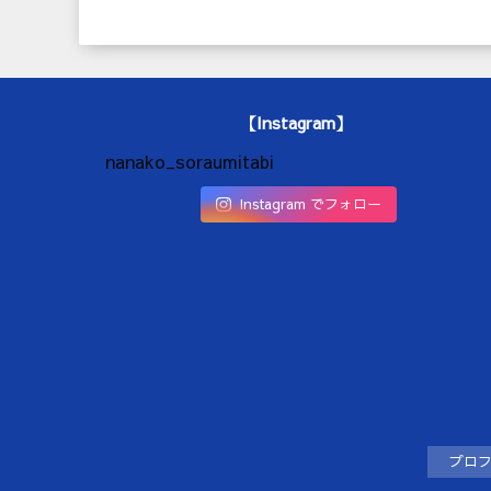
【Instagram】
nanako_soraumitabi
Instagram でフォロー
プロ