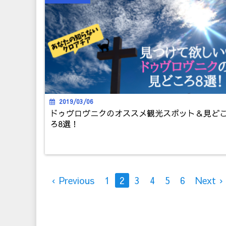
2019/03/06
ドゥヴロヴニクのオススメ観光スポット＆見ど
ろ8選！
‹ Previous
1
2
3
4
5
6
Next ›