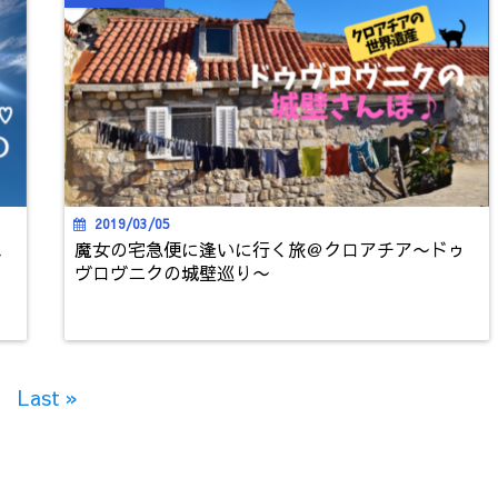
2019/03/05
こ
魔女の宅急便に逢いに行く旅＠クロアチア〜ドゥ
ヴロヴニクの城壁巡り〜
Last »