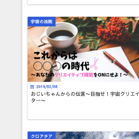
宇宙の法則
2019/03/08
おじいちゃんからの伝言〜目指せ！宇宙クリエ
ター〜
クロアチア