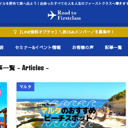
イルを貯めて旅へ出よう！出会ったすべての人を人生のファーストクラスへ導きま
【LINE無料オプチャ】＼旅Clubメンバー／を募集中！
容
セミナー&イベント情報
お客様の声
記事一覧
一覧 -
-
Articles
マルタ